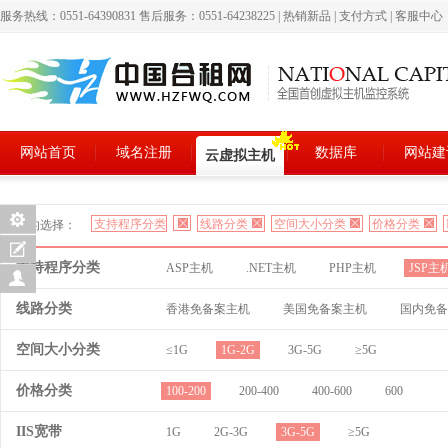
服务热线：0551-64390831 售后服务：0551-64238225
|
热销新品
|
支付方式
|
客服中心
网站首页
域名注册
数据库
网站建
云虚拟主机
支持程序分类
线路分类
空间大小分类
价格分类
您的选择：
支持程序分类
ASP主机
.NET主机
PHP主机
JSP主
线路分类
香港免备案主机
美国免备案主机
国内免备
空间大小分类
≤1G
1G-2G
3G-5G
≥5G
价格分类
100-200
200-400
400-600
600
IIS宽带
1G
2G-3G
3G-5G
≥5G