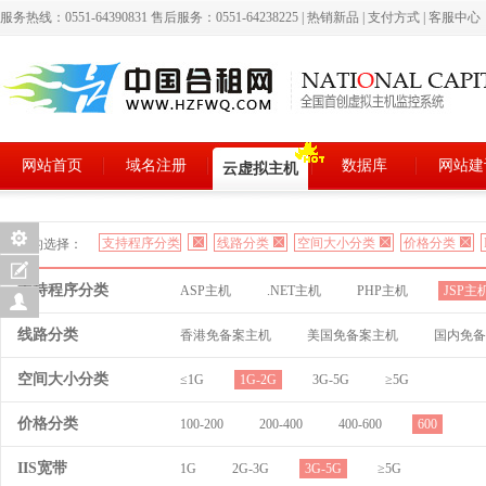
服务热线：0551-64390831 售后服务：0551-64238225
|
热销新品
|
支付方式
|
客服中心
网站首页
域名注册
数据库
网站建
云虚拟主机
支持程序分类
线路分类
空间大小分类
价格分类
您的选择：
支持程序分类
ASP主机
.NET主机
PHP主机
JSP主
线路分类
香港免备案主机
美国免备案主机
国内免备
空间大小分类
≤1G
1G-2G
3G-5G
≥5G
价格分类
100-200
200-400
400-600
600
IIS宽带
1G
2G-3G
3G-5G
≥5G