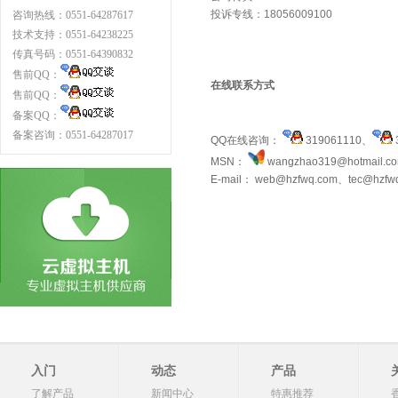
投诉专线：18056009100
咨询热线：0551-64287617
技术支持：0551-64238225
传真号码：0551-64390832
售前QQ：
在线联系方式
售前QQ：
备案QQ：
备案咨询：0551-64287017
QQ在线咨询：
319061110
、
MSN：
wangzhao319@hotmail.c
E-mail：
web@hzfwq.com
、
tec@hzfw
入门
动态
产品
了解产品
新闻中心
特惠推荐