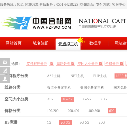
服务热线：0551-64390831 售后服务：0551-64238225
|
热销新品
|
支付方式
|
客服中心
网站首页
域名注册
数据库
网站建
云虚拟主机
支持程序分类
线路分类
空间大小分类
价格分类
您的选择：
支持程序分类
ASP主机
.NET主机
PHP主机
JSP主
线路分类
香港免备案主机
美国免备案主机
国内免备
空间大小分类
≤1G
1G-2G
3G-5G
≥5G
价格分类
100-200
200-400
400-600
600
IIS宽带
1G
2G-3G
3G-5G
≥5G