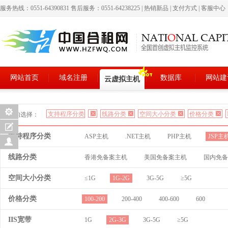
服务热线：0551-64390831 售后服务：0551-64238225
|
热销新品
|
支付方式
|
客服中心
网站首页
域名注册
数据库
网站建
云虚拟主机
支持程序分类
线路分类
空间大小分类
价格分类
您的选择：
支持程序分类
ASP主机
.NET主机
PHP主机
JSP主
线路分类
香港免备案主机
美国免备案主机
国内免备
空间大小分类
≤1G
1G-2G
3G-5G
≥5G
价格分类
100-200
200-400
400-600
600
IIS宽带
1G
2G-3G
3G-5G
≥5G