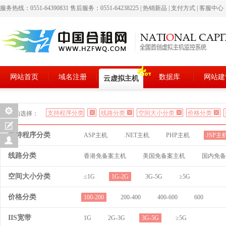
服务热线：0551-64390831 售后服务：0551-64238225
|
热销新品
|
支付方式
|
客服中心
网站首页
域名注册
数据库
网站建
云虚拟主机
支持程序分类
线路分类
空间大小分类
价格分类
您的选择：
支持程序分类
ASP主机
.NET主机
PHP主机
JSP主
线路分类
香港免备案主机
美国免备案主机
国内免备
空间大小分类
≤1G
1G-2G
3G-5G
≥5G
价格分类
100-200
200-400
400-600
600
IIS宽带
1G
2G-3G
3G-5G
≥5G