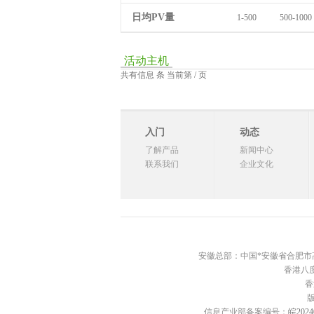
日均PV量
1-500
500-1000
活动主机
共有信息 条 当前第 / 页
入门
动态
了解产品
新闻中心
联系我们
企业文化
安徽总部：中国*安徽省合肥市高新区西
香港八度
香
信息产业部备案编号：
皖2024