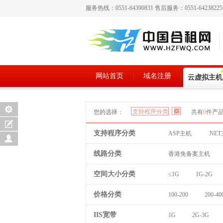
服务热线：0551-64390831 售后服务：0551-6423822
网站首页
域名注册
云虚拟主机
支持程序分类
您的选择：
共有
0
件产
支持程序分类
ASP主机
.NE
线路分类
香港免备案主机
空间大小分类
≤1G
1G-2G
价格分类
100-200
200-40
IIS宽带
1G
2G-3G