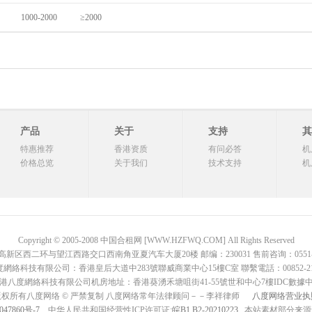
1000-2000
≥2000
产品
关于
支持
其
特惠推荐
香港资质
有问必答
机
价格总览
关于我们
技术支持
机
Copyright © 2005-2008 中国合租网 [WWW.HZFWQ.COM] All Rights Reserved
二环与望江西路交口西南角亚夏汽车大厦20楼 邮编：230031 售前咨询：0551-642876
網絡科技有限公司：香港皇后大道中283號聯威商業中心15樓C室 聯繫電話：00852-2136
港八度網絡科技有限公司机房地址：香港葵湧禾塘咀街41-55號世和中心7樓IDC數據
版权所有八度网络 © 严禁复制 八度网络常年法律顾问－－李祥律师
八度网络营业执
047860号-7
中华人民共和国经营性ICP许可证:
皖B1.B2-20210223
, 本站素材部分来