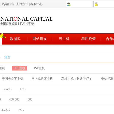
5
|
热销新品
|
支付方式
|
客服中心
数据库
网站建设
云主机
租用托管
合作
品
清空
T主机
PHP主机
JSP主机
美国免备案主机
国内免备案主机
双线主机（联通/电信）
电信标准
3G-5G
≥5G
0
400-600
600
3G-5G
≥5G