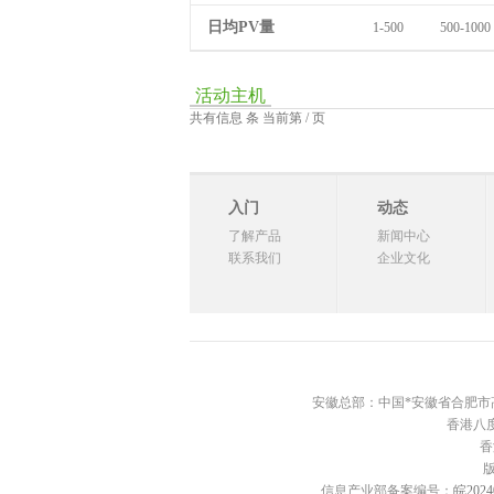
日均PV量
1-500
500-1000
活动主机
共有信息 条 当前第 / 页
入门
动态
了解产品
新闻中心
联系我们
企业文化
安徽总部：中国*安徽省合肥市高新区西
香港八度
香
信息产业部备案编号：
皖2024