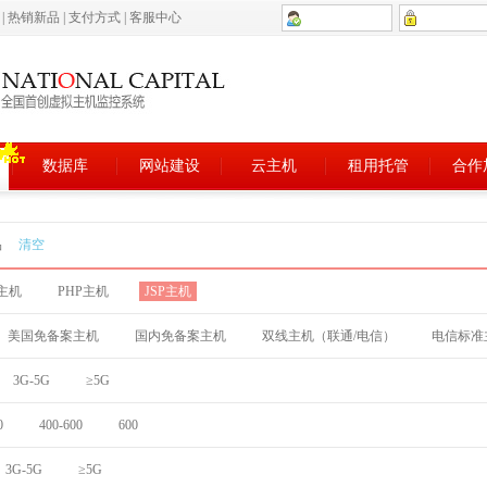
5
|
热销新品
|
支付方式
|
客服中心
数据库
网站建设
云主机
租用托管
合作
品
清空
T主机
PHP主机
JSP主机
美国免备案主机
国内免备案主机
双线主机（联通/电信）
电信标准
3G-5G
≥5G
0
400-600
600
3G-5G
≥5G