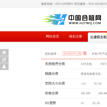
服务热线：0551-64390831 售后服务：0551-6423822
网站首页
域名注册
云虚拟主机
支持程序分类
您的选择：
共有
0
件产
支持程序分类
ASP主机
.NE
线路分类
香港免备案主机
空间大小分类
≤1G
1G-2G
价格分类
100-200
200-40
IIS宽带
1G
2G-3G