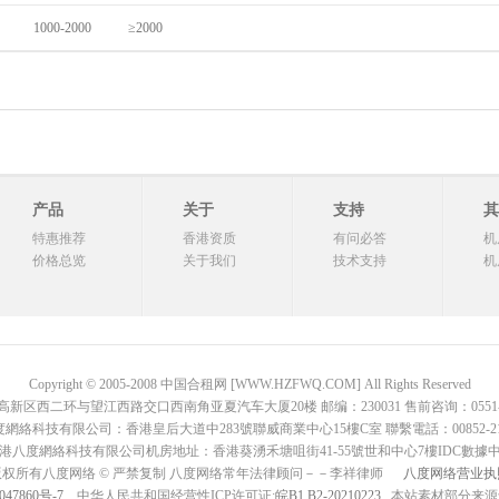
1000-2000
≥2000
产品
关于
支持
其
特惠推荐
香港资质
有问必答
机
价格总览
关于我们
技术支持
机
Copyright © 2005-2008 中国合租网 [WWW.HZFWQ.COM] All Rights Reserved
二环与望江西路交口西南角亚夏汽车大厦20楼 邮编：230031 售前咨询：0551-642876
網絡科技有限公司：香港皇后大道中283號聯威商業中心15樓C室 聯繫電話：00852-2136
港八度網絡科技有限公司机房地址：香港葵湧禾塘咀街41-55號世和中心7樓IDC數據
版权所有八度网络 © 严禁复制 八度网络常年法律顾问－－李祥律师
八度网络营业执
047860号-7
中华人民共和国经营性ICP许可证:
皖B1.B2-20210223
, 本站素材部分来