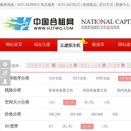
服务热线：0551-64390831 售后服务：0551-64238225
|
热销新品
|
支付方式
|
客服中心
网站首页
域名注册
数据库
网站建
云虚拟主机
支持程序分类
线路分类
空间大小分类
IIS宽带
日
您的选择：
支持程序分类
ASP主机
.NET主机
PHP主机
JSP主
线路分类
香港免备案主机
美国免备案主机
国内免备
空间大小分类
≤1G
1G-2G
3G-5G
≥5G
价格分类
100-200
200-400
400-600
600
IIS宽带
1G
2G-3G
3G-5G
≥5G