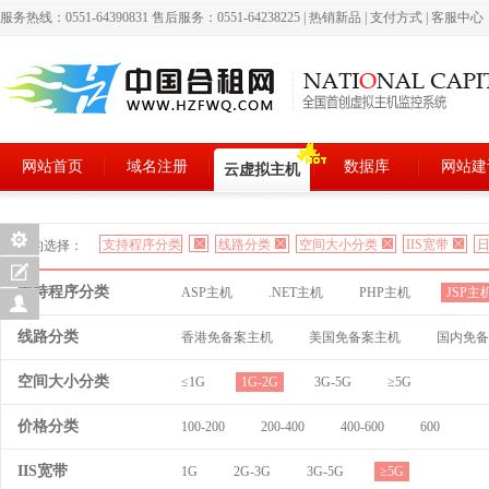
服务热线：0551-64390831 售后服务：0551-64238225
|
热销新品
|
支付方式
|
客服中心
网站首页
域名注册
数据库
网站建
云虚拟主机
支持程序分类
线路分类
空间大小分类
IIS宽带
日
您的选择：
支持程序分类
ASP主机
.NET主机
PHP主机
JSP主
线路分类
香港免备案主机
美国免备案主机
国内免备
空间大小分类
≤1G
1G-2G
3G-5G
≥5G
价格分类
100-200
200-400
400-600
600
IIS宽带
1G
2G-3G
3G-5G
≥5G