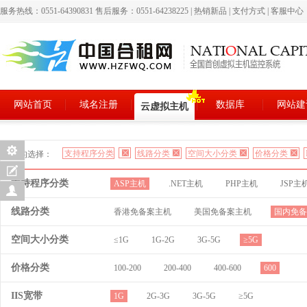
服务热线：0551-64390831 售后服务：0551-64238225
|
热销新品
|
支付方式
|
客服中心
网站首页
域名注册
数据库
网站建
云虚拟主机
支持程序分类
线路分类
空间大小分类
价格分类
您的选择：
支持程序分类
ASP主机
.NET主机
PHP主机
JSP主
线路分类
香港免备案主机
美国免备案主机
国内免备
空间大小分类
≤1G
1G-2G
3G-5G
≥5G
价格分类
100-200
200-400
400-600
600
IIS宽带
1G
2G-3G
3G-5G
≥5G