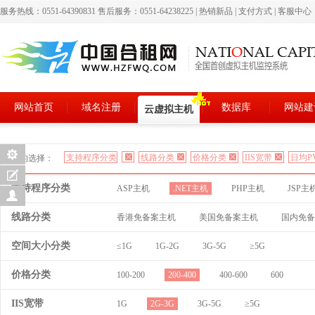
服务热线：0551-64390831 售后服务：0551-64238225
|
热销新品
|
支付方式
|
客服中心
网站首页
域名注册
数据库
网站建
云虚拟主机
支持程序分类
线路分类
价格分类
IIS宽带
日均P
您的选择：
支持程序分类
ASP主机
.NET主机
PHP主机
JSP主
线路分类
香港免备案主机
美国免备案主机
国内免备
空间大小分类
≤1G
1G-2G
3G-5G
≥5G
价格分类
100-200
200-400
400-600
600
IIS宽带
1G
2G-3G
3G-5G
≥5G