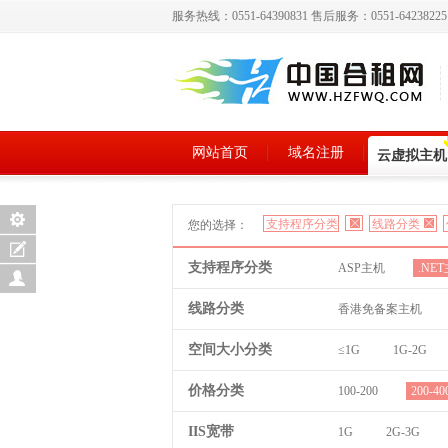
服务热线：0551-64390831 售后服务：0551-6423822
网站首页
域名注册
云虚拟主机
支持程序分类
线路分类
您的选择：
支持程序分类
ASP主机
.NE
线路分类
香港免备案主机
空间大小分类
≤1G
1G-2G
价格分类
100-200
200-40
IIS宽带
1G
2G-3G