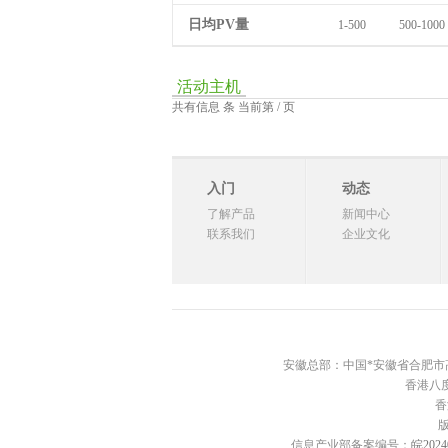
日均PV量
1-500
500-1000
活动主机
共有信息 条 当前第 / 页
入门
动态
了解产品
新闻中心
联系我们
企业文化
安徽总部：中国*安徽省合肥市高新区西
香港八度
香
信息产业部备案编号：
皖2024