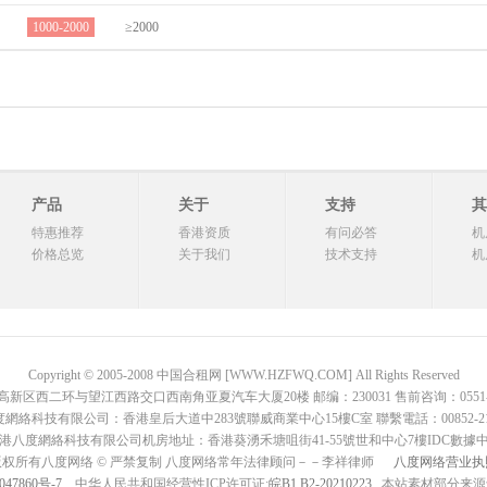
1000-2000
≥2000
产品
关于
支持
其
特惠推荐
香港资质
有问必答
机
价格总览
关于我们
技术支持
机
Copyright © 2005-2008 中国合租网 [WWW.HZFWQ.COM] All Rights Reserved
二环与望江西路交口西南角亚夏汽车大厦20楼 邮编：230031 售前咨询：0551-642876
網絡科技有限公司：香港皇后大道中283號聯威商業中心15樓C室 聯繫電話：00852-2136
港八度網絡科技有限公司机房地址：香港葵湧禾塘咀街41-55號世和中心7樓IDC數據
版权所有八度网络 © 严禁复制 八度网络常年法律顾问－－李祥律师
八度网络营业执
047860号-7
中华人民共和国经营性ICP许可证:
皖B1.B2-20210223
, 本站素材部分来