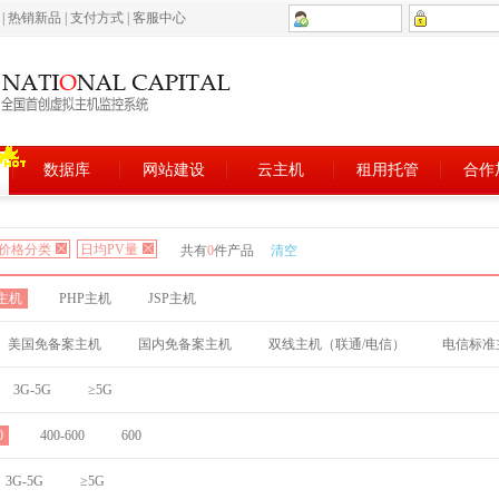
5
|
热销新品
|
支付方式
|
客服中心
数据库
网站建设
云主机
租用托管
合作
价格分类
日均PV量
共有
0
件产品
清空
T主机
PHP主机
JSP主机
美国免备案主机
国内免备案主机
双线主机（联通/电信）
电信标准
3G-5G
≥5G
0
400-600
600
3G-5G
≥5G