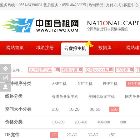
服务热线：0551-64390831 售后服务：0551-64238225
|
热销新品
|
支付方式
|
客服中心
网站首页
域名注册
数据库
网站建
云虚拟主机
支持程序分类
线路分类
空间大小分类
IIS宽带
日
您的选择：
支持程序分类
ASP主机
.NET主机
PHP主机
JSP主
线路分类
香港免备案主机
美国免备案主机
国内免备
空间大小分类
≤1G
1G-2G
3G-5G
≥5G
价格分类
100-200
200-400
400-600
600
IIS宽带
1G
2G-3G
3G-5G
≥5G