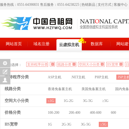
服务热线：0551-64390831 售后服务：0551-64238225
|
热销新品
|
支付方式
|
客服中心
网站首页
域名注册
数据库
网站建
云虚拟主机
支持程序分类
线路分类
空间大小分类
IIS宽带
日
您的选择：
支持程序分类
ASP主机
.NET主机
PHP主机
JSP主
线路分类
香港免备案主机
美国免备案主机
国内免备
空间大小分类
≤1G
1G-2G
3G-5G
≥5G
价格分类
100-200
200-400
400-600
600
IIS宽带
1G
2G-3G
3G-5G
≥5G