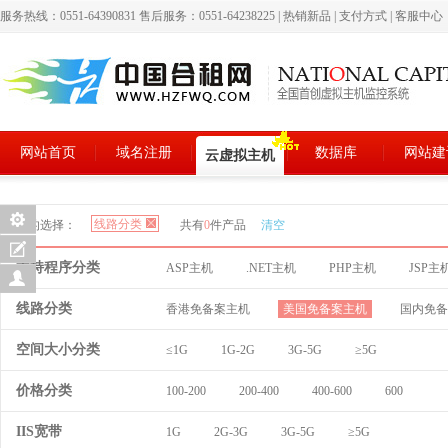
服务热线：0551-64390831 售后服务：0551-64238225
|
热销新品
|
支付方式
|
客服中心
网站首页
域名注册
数据库
网站建
云虚拟主机
线路分类
您的选择：
共有
0
件产品
清空
支持程序分类
ASP主机
.NET主机
PHP主机
JSP主
线路分类
香港免备案主机
美国免备案主机
国内免备
空间大小分类
≤1G
1G-2G
3G-5G
≥5G
价格分类
100-200
200-400
400-600
600
IIS宽带
1G
2G-3G
3G-5G
≥5G