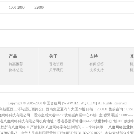
1000-2000
≥2000
产品
关于
支持
其
特惠推荐
香港资质
有问必答
机
价格总览
关于我们
技术支持
机
Copyright © 2005-2008 中国合租网 [WWW.HZFWQ.COM] All Rights Reserved
二环与望江西路交口西南角亚夏汽车大厦20楼 邮编：230031 售前咨询：0551-642876
網絡科技有限公司：香港皇后大道中283號聯威商業中心15樓C室 聯繫電話：00852-2136
港八度網絡科技有限公司机房地址：香港葵湧禾塘咀街41-55號世和中心7樓IDC數據
版权所有八度网络 © 严禁复制 八度网络常年法律顾问－－李祥律师
八度网络营业执
047860号-7
中华人民共和国经营性ICP许可证:
皖B1.B2-20210223
, 本站素材部分来