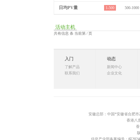
日均PV量
1-500
500-1000
活动主机
共有信息 条 当前第 / 页
入门
动态
了解产品
新闻中心
联系我们
企业文化
安徽总部：中国*安徽省合肥市高新区西
香港八度
香
信息产业部备案编号：
皖2024