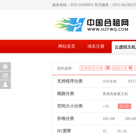
服务热线：0551-64390831 售后服务：0551-6423822
网站首页
域名注册
云虚拟主机
支持程序分类
线路分类
您的选择：
支持程序分类
ASP主机
.NE
线路分类
香港免备案主机
空间大小分类
≤1G
1G-2G
价格分类
100-200
200-40
IIS宽带
1G
2G-3G