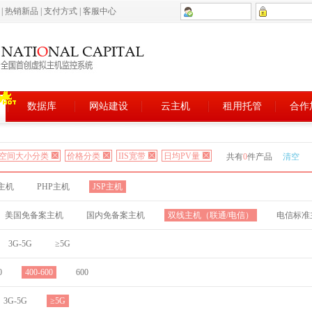
5
|
热销新品
|
支付方式
|
客服中心
数据库
网站建设
云主机
租用托管
合作
空间大小分类
价格分类
IIS宽带
日均PV量
共有
0
件产品
清空
T主机
PHP主机
JSP主机
美国免备案主机
国内免备案主机
双线主机（联通/电信）
电信标准
3G-5G
≥5G
0
400-600
600
3G-5G
≥5G