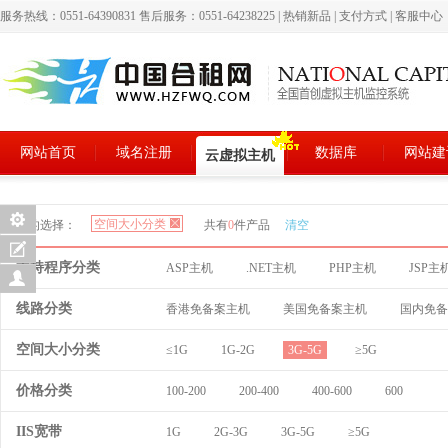
服务热线：0551-64390831 售后服务：0551-64238225
|
热销新品
|
支付方式
|
客服中心
网站首页
域名注册
数据库
网站建
云虚拟主机
空间大小分类
您的选择：
共有
0
件产品
清空
支持程序分类
ASP主机
.NET主机
PHP主机
JSP主
线路分类
香港免备案主机
美国免备案主机
国内免备
空间大小分类
≤1G
1G-2G
3G-5G
≥5G
价格分类
100-200
200-400
400-600
600
IIS宽带
1G
2G-3G
3G-5G
≥5G