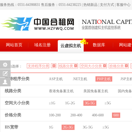
服务热线：0551-64390831 售后服务：0551-64238225
|
热销新品
|
支付方式
|
客服中心
网站首页
域名注册
数据库
网站建
云虚拟主机
支持程序分类
线路分类
空间大小分类
价格分类
您的选择：
支持程序分类
ASP主机
.NET主机
PHP主机
JSP主
线路分类
香港免备案主机
美国免备案主机
国内免备
空间大小分类
≤1G
1G-2G
3G-5G
≥5G
价格分类
100-200
200-400
400-600
600
IIS宽带
1G
2G-3G
3G-5G
≥5G