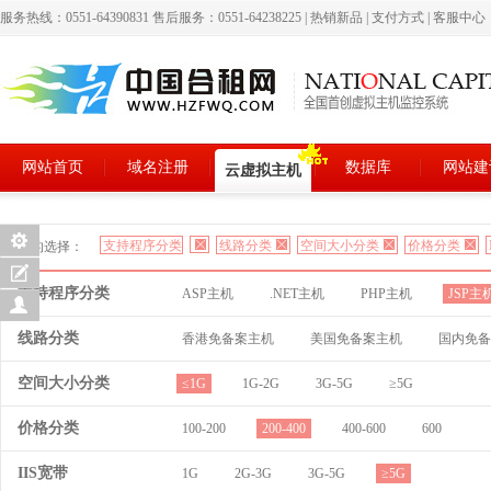
服务热线：0551-64390831 售后服务：0551-64238225
|
热销新品
|
支付方式
|
客服中心
网站首页
域名注册
数据库
网站建
云虚拟主机
支持程序分类
线路分类
空间大小分类
价格分类
您的选择：
支持程序分类
ASP主机
.NET主机
PHP主机
JSP主
线路分类
香港免备案主机
美国免备案主机
国内免备
空间大小分类
≤1G
1G-2G
3G-5G
≥5G
价格分类
100-200
200-400
400-600
600
IIS宽带
1G
2G-3G
3G-5G
≥5G