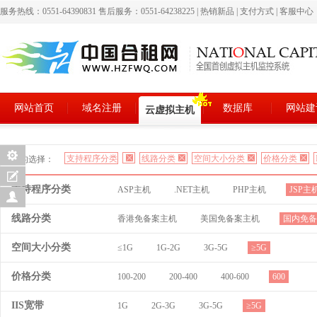
服务热线：0551-64390831 售后服务：0551-64238225
|
热销新品
|
支付方式
|
客服中心
网站首页
域名注册
数据库
网站建
云虚拟主机
支持程序分类
线路分类
空间大小分类
价格分类
您的选择：
支持程序分类
ASP主机
.NET主机
PHP主机
JSP主
线路分类
香港免备案主机
美国免备案主机
国内免备
空间大小分类
≤1G
1G-2G
3G-5G
≥5G
价格分类
100-200
200-400
400-600
600
IIS宽带
1G
2G-3G
3G-5G
≥5G