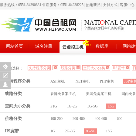
服务热线：0551-64390831 售后服务：0551-64238225
|
热销新品
|
支付方式
|
客服中心
网站首页
域名注册
数据库
网站建
云虚拟主机
支持程序分类
线路分类
空间大小分类
IIS宽带
日
您的选择：
支持程序分类
ASP主机
.NET主机
PHP主机
JSP主
线路分类
香港免备案主机
美国免备案主机
国内免备
空间大小分类
≤1G
1G-2G
3G-5G
≥5G
价格分类
100-200
200-400
400-600
600
IIS宽带
1G
2G-3G
3G-5G
≥5G