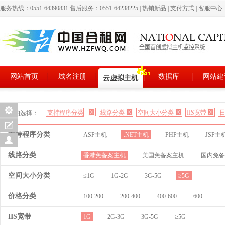
服务热线：0551-64390831 售后服务：0551-64238225
|
热销新品
|
支付方式
|
客服中心
网站首页
域名注册
数据库
网站建
云虚拟主机
支持程序分类
线路分类
空间大小分类
IIS宽带
日
您的选择：
支持程序分类
ASP主机
.NET主机
PHP主机
JSP主
线路分类
香港免备案主机
美国免备案主机
国内免备
空间大小分类
≤1G
1G-2G
3G-5G
≥5G
价格分类
100-200
200-400
400-600
600
IIS宽带
1G
2G-3G
3G-5G
≥5G