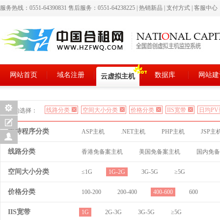
服务热线：0551-64390831 售后服务：0551-64238225
|
热销新品
|
支付方式
|
客服中心
网站首页
域名注册
数据库
网站建
云虚拟主机
线路分类
空间大小分类
价格分类
IIS宽带
日均PV
您的选择：
支持程序分类
ASP主机
.NET主机
PHP主机
JSP主
线路分类
香港免备案主机
美国免备案主机
国内免备
空间大小分类
≤1G
1G-2G
3G-5G
≥5G
价格分类
100-200
200-400
400-600
600
IIS宽带
1G
2G-3G
3G-5G
≥5G