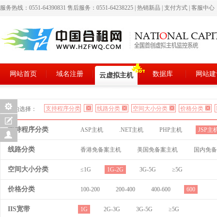
服务热线：0551-64390831 售后服务：0551-64238225
|
热销新品
|
支付方式
|
客服中心
网站首页
域名注册
数据库
网站建
云虚拟主机
支持程序分类
线路分类
空间大小分类
价格分类
您的选择：
支持程序分类
ASP主机
.NET主机
PHP主机
JSP主
线路分类
香港免备案主机
美国免备案主机
国内免备
空间大小分类
≤1G
1G-2G
3G-5G
≥5G
价格分类
100-200
200-400
400-600
600
IIS宽带
1G
2G-3G
3G-5G
≥5G