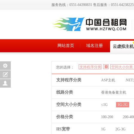
服务热线：0551-64390831 售后服务：0551-6423822
网站首页
域名注册
云虚拟主机
支持程序分类
空间大小分类
您的选择：
支持程序分类
ASP主机
.NE
线路分类
香港免备案主机
空间大小分类
≤1G
1G-2G
价格分类
100-200
200-40
IIS宽带
1G
2G-3G