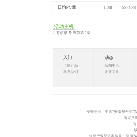
日均PV量
1-500
500-1000
活动主机
共有信息 条 当前第 / 页
入门
动态
了解产品
新闻中心
联系我们
企业文化
安徽总部：中国*安徽省合肥市高新区西
香港八度
香
信息产业部备案编号：
皖2024