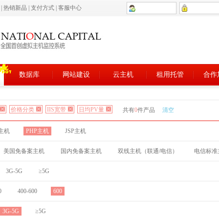
5
|
热销新品
|
支付方式
|
客服中心
数据库
网站建设
云主机
租用托管
合作
价格分类
IIS宽带
日均PV量
共有
0
件产品
清空
T主机
PHP主机
JSP主机
美国免备案主机
国内免备案主机
双线主机（联通/电信）
电信标准
3G-5G
≥5G
0
400-600
600
3G-5G
≥5G