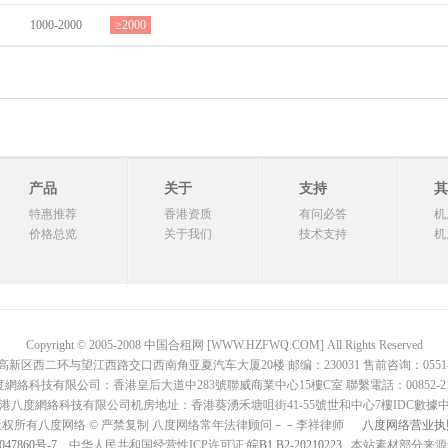
1000-2000
≥2000
产品
关于
支持
其
特惠推荐
香港资质
有问必答
机
价格总览
关于我们
技术支持
机
Copyright © 2005-2008 中国合租网 [WWW.HZFWQ.COM] All Rights Reserved
二环与望江西路交口西南角亚夏汽车大厦20楼 邮编：230031 售前咨询：0551-642876
網絡科技有限公司：香港皇后大道中283號聯威商業中心15樓C室 聯繫電話：00852-2136
港八度網絡科技有限公司机房地址：香港葵湧禾塘咀街41-55號世和中心7樓IDC數據
版权所有八度网络 © 严禁复制 八度网络常年法律顾问－－李祥律师
八度网络营业执
047860号-7
中华人民共和国经营性ICP许可证:
皖B1.B2-20210223
, 本站素材部分来