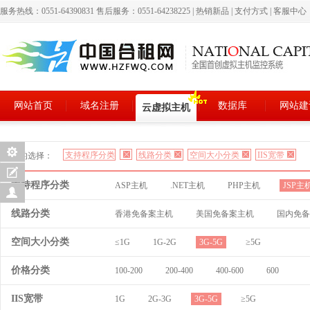
服务热线：0551-64390831 售后服务：0551-64238225
|
热销新品
|
支付方式
|
客服中心
网站首页
域名注册
数据库
网站建
云虚拟主机
支持程序分类
线路分类
空间大小分类
IIS宽带
您的选择：
支持程序分类
ASP主机
.NET主机
PHP主机
JSP主
线路分类
香港免备案主机
美国免备案主机
国内免备
空间大小分类
≤1G
1G-2G
3G-5G
≥5G
价格分类
100-200
200-400
400-600
600
IIS宽带
1G
2G-3G
3G-5G
≥5G