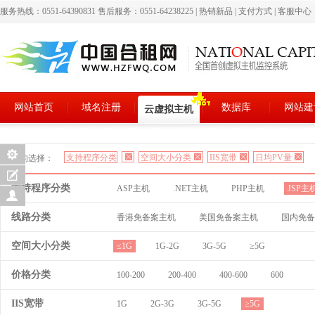
服务热线：0551-64390831 售后服务：0551-64238225
|
热销新品
|
支付方式
|
客服中心
网站首页
域名注册
数据库
网站建
云虚拟主机
支持程序分类
空间大小分类
IIS宽带
日均PV量
您的选择：
支持程序分类
ASP主机
.NET主机
PHP主机
JSP主
线路分类
香港免备案主机
美国免备案主机
国内免备
空间大小分类
≤1G
1G-2G
3G-5G
≥5G
价格分类
100-200
200-400
400-600
600
IIS宽带
1G
2G-3G
3G-5G
≥5G