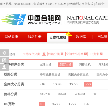
服务热线：0551-64390831 售后服务：0551-64238225
|
热销新品
|
支付方式
|
客服中心
网站首页
域名注册
数据库
网站建
云虚拟主机
支持程序分类
线路分类
空间大小分类
IIS宽带
您的选择：
支持程序分类
ASP主机
.NET主机
PHP主机
JSP主
线路分类
香港免备案主机
美国免备案主机
国内免备
空间大小分类
≤1G
1G-2G
3G-5G
≥5G
价格分类
100-200
200-400
400-600
600
IIS宽带
1G
2G-3G
3G-5G
≥5G