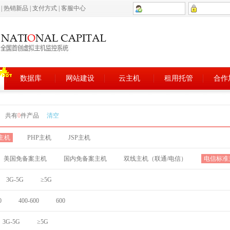
5
|
热销新品
|
支付方式
|
客服中心
数据库
网站建设
云主机
租用托管
合作
共有
0
件产品
清空
T主机
PHP主机
JSP主机
美国免备案主机
国内免备案主机
双线主机（联通/电信）
电信标准
3G-5G
≥5G
0
400-600
600
3G-5G
≥5G