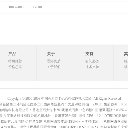
1000-2000
≥2000
产品
关于
支持
其
特惠推荐
香港资质
有问必答
机
价格总览
关于我们
技术支持
机
Copyright © 2005-2008 中国合租网 [WWW.HZFWQ.COM] All Rights Reserved
二环与望江西路交口西南角亚夏汽车大厦20楼 邮编：230031 售前咨询：0551-642876
網絡科技有限公司：香港皇后大道中283號聯威商業中心15樓C室 聯繫電話：00852-2136
港八度網絡科技有限公司机房地址：香港葵湧禾塘咀街41-55號世和中心7樓IDC數據
版权所有八度网络 © 严禁复制 八度网络常年法律顾问－－李祥律师
八度网络营业执
047860号-7
中华人民共和国经营性ICP许可证:
皖B1.B2-20210223
, 本站素材部分来