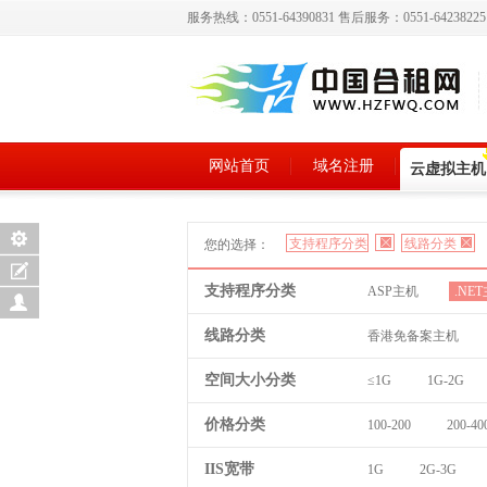
服务热线：0551-64390831 售后服务：0551-6423822
网站首页
域名注册
云虚拟主机
支持程序分类
线路分类
您的选择：
支持程序分类
ASP主机
.NE
线路分类
香港免备案主机
空间大小分类
≤1G
1G-2G
价格分类
100-200
200-40
IIS宽带
1G
2G-3G