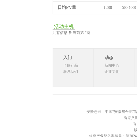
日均PV量
1-500
500-1000
活动主机
共有信息 条 当前第 / 页
入门
动态
了解产品
新闻中心
联系我们
企业文化
安徽总部：中国*安徽省合肥市高新区西
香港八度
香
信息产业部备案编号：
皖2024