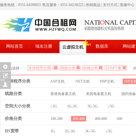
服务热线：0551-64390831 售后服务：0551-64238225
|
热销新品
|
支付方式
|
客服中心
网站首页
域名注册
数据库
网站建
云虚拟主机
支持程序分类
线路分类
价格分类
日均PV量
您的选择：
支持程序分类
ASP主机
.NET主机
PHP主机
JSP主
线路分类
香港免备案主机
美国免备案主机
国内免备
空间大小分类
≤1G
1G-2G
3G-5G
≥5G
价格分类
100-200
200-400
400-600
600
IIS宽带
1G
2G-3G
3G-5G
≥5G