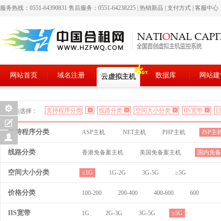
服务热线：0551-64390831 售后服务：0551-64238225
|
热销新品
|
支付方式
|
客服中心
网站首页
域名注册
数据库
网站建
云虚拟主机
支持程序分类
线路分类
空间大小分类
IIS宽带
日
您的选择：
支持程序分类
ASP主机
.NET主机
PHP主机
JSP主
线路分类
香港免备案主机
美国免备案主机
国内免备
空间大小分类
≤1G
1G-2G
3G-5G
≥5G
价格分类
100-200
200-400
400-600
600
IIS宽带
1G
2G-3G
3G-5G
≥5G