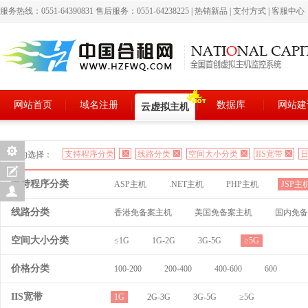
服务热线：0551-64390831 售后服务：0551-64238225
|
热销新品
|
支付方式
|
客服中心
网站首页
域名注册
数据库
网站建
云虚拟主机
支持程序分类
线路分类
空间大小分类
IIS宽带
日
您的选择：
支持程序分类
ASP主机
.NET主机
PHP主机
JSP主
线路分类
香港免备案主机
美国免备案主机
国内免备
空间大小分类
≤1G
1G-2G
3G-5G
≥5G
价格分类
100-200
200-400
400-600
600
IIS宽带
1G
2G-3G
3G-5G
≥5G