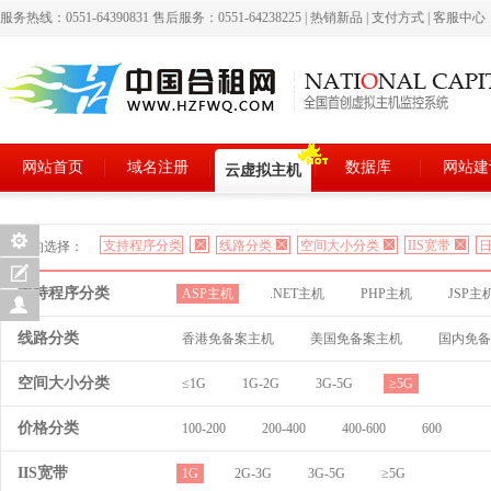
服务热线：0551-64390831 售后服务：0551-64238225
|
热销新品
|
支付方式
|
客服中心
网站首页
域名注册
数据库
网站建
云虚拟主机
支持程序分类
线路分类
空间大小分类
IIS宽带
日
您的选择：
支持程序分类
ASP主机
.NET主机
PHP主机
JSP主
线路分类
香港免备案主机
美国免备案主机
国内免备
空间大小分类
≤1G
1G-2G
3G-5G
≥5G
价格分类
100-200
200-400
400-600
600
IIS宽带
1G
2G-3G
3G-5G
≥5G