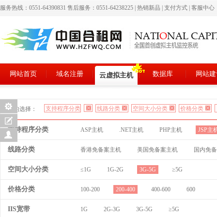
服务热线：0551-64390831 售后服务：0551-64238225
|
热销新品
|
支付方式
|
客服中心
网站首页
域名注册
数据库
网站建
云虚拟主机
支持程序分类
线路分类
空间大小分类
价格分类
您的选择：
支持程序分类
ASP主机
.NET主机
PHP主机
JSP主
线路分类
香港免备案主机
美国免备案主机
国内免备
空间大小分类
≤1G
1G-2G
3G-5G
≥5G
价格分类
100-200
200-400
400-600
600
IIS宽带
1G
2G-3G
3G-5G
≥5G